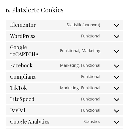
6. Platzierte Cookies
Elementor
Statistik (anonym)
Consent to s
WordPress
Funktional
Consent to s
Google
Funktional, Marketing
reCAPTCHA
Consent to s
Facebook
Marketing, Funktional
Consent to s
Complianz
Funktional
Consent to s
TikTok
Marketing, Funktional
Consent to se
LiteSpeed
Funktional
Consent to se
PayPal
Funktional
Consent to s
Google Analytics
Statistics
Consent to se