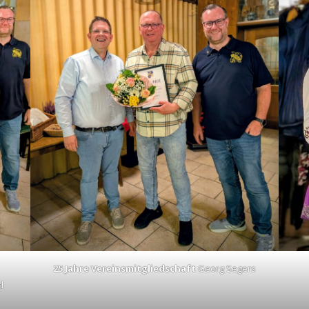
25 Jahre Vereinsmitgliedschaft
Georg Segers
d