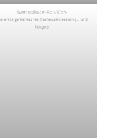
Karnevalisten-Zertifikat
ie erste gemeinsame Karnevalssession (… und
länger)