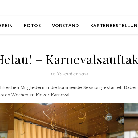
EREIN
FOTOS
VORSTAND
KARTENBESTELLU
Helau! – Karnevalsauftak
17. November 2025
lreichen Mitgliedern in die kommende Session gestartet. Dabe
chsten Wochen im Klever Karneval.