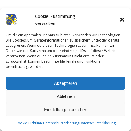
Cookie-Zustimmung
© KG "Germania" Materborn e.V. | 2026
verwalten
Beitrittserklärung
Impressum
Datenschutzerklärung
Cookie-Richtlinie
Um dir ein optimales Erlebnis zu bieten, verwenden wir Technologien
wie Cookies, um Geräteinformationen zu speichern und/oder darauf
zuzugreifen. Wenn du diesen Technologien zustimmst, können wir
Ashe Theme von
WP Royal
.
Daten wie das Surfverhalten oder eindeutige IDs auf dieser Website
verarbeiten. Wenn du deine Zustimmung nicht erteilst oder
zurückziehst, können bestimmte Merkmale und Funktionen
beeinträchtigt werden.
Akzeptieren
Ablehnen
Einstellungen ansehen
Cookie-Richtlinie
Datenschutzerklärung
Datenschutzerklärung